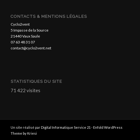
CONTACTS & MENTIONS LÉGALES
Cyclo2vent
5 Impasse de la Source
21440 Vaux Saule
07 63 48 31 07
contact@cyclo2vent.net
STATISTIQUES DU SITE
71 422 visites
Un site réalisé par
Digital Informatique Service 21
-
Enfold WordPress
Theme by Kriesi