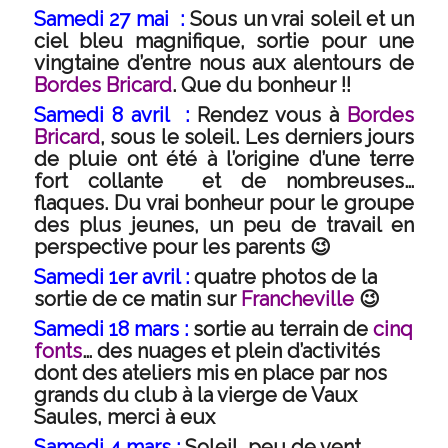
Samedi 27 mai :
Sous un vrai soleil et un
ciel bleu magnifique, sortie pour une
vingtaine d’entre nous aux alentours de
Bordes Bricard
. Que du bonheur !!
Samedi 8 avril :
Rendez vous à
Bordes
Bricard
, sous le soleil. Les derniers jours
de pluie ont été à l’origine d’une terre
fort collante et de nombreuses…
flaques. Du vrai bonheur pour le groupe
des plus jeunes, un peu de travail en
perspective pour les parents 😉
Samedi 1er avril :
quatre photos de la
sortie de ce matin sur
Francheville
😉
Samedi 18 mars :
sortie
au terrain de
cinq
fonts
… des nuages et plein d’activités
dont des ateliers mis en place par nos
grands du club à la vierge de Vaux
Saules, merci à eux
Samedi 4 mars :
Soleil, peu de vent