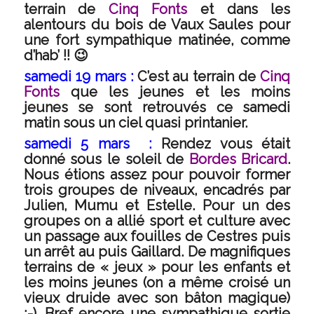
terrain de
Cinq Fonts
et dans les
alentours du bois de Vaux Saules pour
une fort sympathique matinée, comme
d’hab’ !! 😉
samedi 19 mars :
C’est au terrain de
Cinq
Fonts
que les jeunes et les moins
jeunes se sont retrouvés ce samedi
matin sous un ciel quasi printanier.
samedi 5 mars :
Rendez vous était
donné sous le soleil de
Bordes Bricard
.
Nous étions assez pour pouvoir former
trois groupes de niveaux, encadrés par
Julien, Mumu et Estelle. Pour un des
groupes on a allié sport et culture avec
un passage aux fouilles de Cestres puis
un arrêt au puis Gaillard. De magnifiques
terrains de « jeux » pour les enfants et
les moins jeunes (on a même croisé un
vieux druide avec son bâton magique)
;-). Bref encore une sympathique sortie