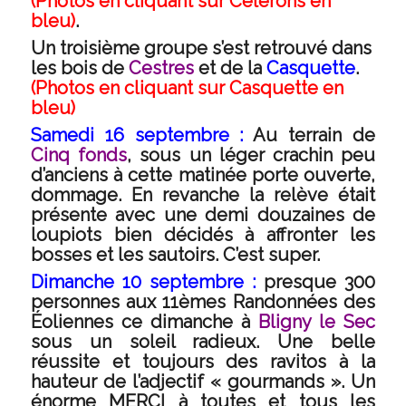
(Photos en cliquant sur
Célerons
en
bleu)
.
Un troisième groupe s’est retrouvé dans
les bois de
Cestres
et de la
Casquette
.
(Photos en cliquant sur Casquette en
bleu)
Samedi 16 septembre :
Au terrain de
Cinq fonds
, sous un léger crachin peu
d’anciens à cette matinée porte ouverte,
dommage. En revanche la relève était
présente avec une demi douzaines de
loupiots bien décidés à affronter les
bosses et les sautoirs. C’est super.
Dimanche 10 septembre :
presque 300
personnes aux 11èmes Randonnées des
Éoliennes ce dimanche à
Bligny le Sec
sous un soleil radieux. Une belle
réussite et toujours des ravitos à la
hauteur de l’adjectif « gourmands ». Un
énorme MERCI à toutes et tous les