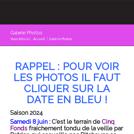
Galerie Photos
Vous êtes ici :
Accueil
/
Galerie Photos
RAPPEL : POUR VOIR
LES PHOTOS IL FAUT
CLIQUER SUR LA
DATE EN BLEU !
Saison 2024
Samedi 8 juin :
C’est le terrain de
Cinq
Fonds
fraichement tondu de la veille par