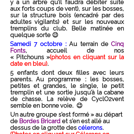
y a un arbre qu’il faudra débiter suite
aux forts coups de vent), sur les bosses,
sur la structure bois (encadré par des
adultes vigilants) et sur les nouveaux
tremplins du club. Belle matinée en
quelque sorte 😉
Samedi 7 octobre :
Au terrain de
Cinq
Fonts
, accueil de nos
« Pitchouns »
(photos en cliquant sur la
date en bleu)
.
5 enfants dont deux filles avec leurs
parents. Au programme : les bosses,
petites et grandes, le single, le petit
tremplin et une sortie jusqu’à la cabane
de chasse. La relève de CyclO2vent
semble en bonne voie. 😉
Un autre groupe s’est formé » au départ
de
Bordes Bricard
et s’en est allé au
dessus de la grotte des
célerons
.