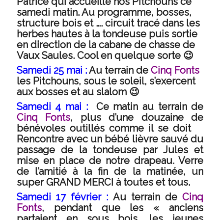
Patrice qui accueille nos Pitchouns ce
samedi matin. Au programme, bosses,
structure bois et …. circuit tracé dans les
herbes hautes à la tondeuse puis sortie
en direction de la cabane de chasse de
Vaux Saules. Cool en quelque sorte 😉
Samedi 25 mai :
Au terrain de
Cinq Fonts
les Pitchouns, sous le soleil, s’exercent
aux bosses et au slalom 😉
Samedi 4 mai :
Ce matin au terrain de
Cinq Fonts
, plus d’une douzaine de
bénévoles outillés comme il se doit
Rencontre avec un bébé lièvre sauvé du
passage de la tondeuse par Jules et
mise en place de notre drapeau. Verre
de l’amitié à la fin de la matinée, un
super GRAND MERCI à toutes et tous.
Samedi 17 février :
Au terrain de
Cinq
Fonts
, pendant que les « anciens
partaient en sous bois, les jeunes