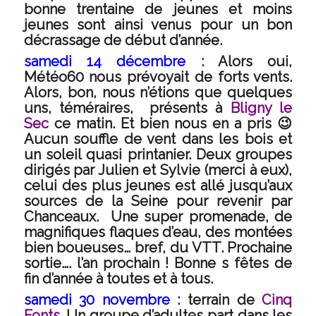
bonne trentaine de jeunes et moins
jeunes sont ainsi venus pour un bon
décrassage de début d’année.
samedi 14 décembre :
Alors oui,
Météo60 nous prévoyait de forts vents.
Alors, bon, nous n’étions que quelques
uns, téméraires, présents à
Bligny le
Sec
ce matin. Et bien nous en a pris 😉
Aucun souffle de vent dans les bois et
un soleil quasi printanier. Deux groupes
dirigés par Julien et Sylvie (merci à eux),
celui des plus jeunes est allé jusqu’aux
sources de la Seine pour revenir par
Chanceaux. Une super promenade, de
magnifiques flaques d’eau, des montées
bien boueuses… bref, du VTT. Prochaine
sortie…. l’an prochain ! Bonne s fêtes de
fin d’année à toutes et à tous.
samedi 30 novembre :
terrain de
Cinq
Fonts
. Un groupe d’adultes part dans les