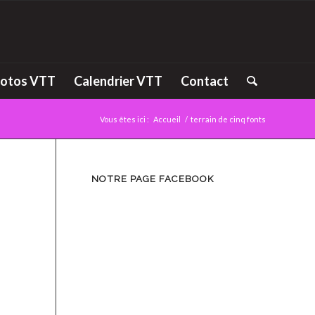
otos VTT
Calendrier VTT
Contact
Vous êtes ici :
Accueil
/
terrain de cinq fonts
NOTRE PAGE FACEBOOK