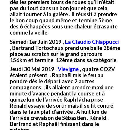
dès les premiers tours de roues qu’il n’était
pas du tout dans un bon jour et que cela
allait tourner à la galère . Il réussit à prendre
le bon coup quand même et termine 5ème
des 6 échappées sous une chaleur écrasante
comme la veille.
Samedi 1er Juin 2019 ,
La Claudio Chiappucci
, Bertrand Tortochaux prend une belle 38ème
place au scratch sur le grand parcours
156km et termine 12ème dans sa catégorie.
Jeudi 30 Mai 2019 ,
Vievigne
,
quatre CO2V
étaient présent . Raphaël mis le feu au
poudre dès le départ avec 2 autres
compagnons , ils allaient prendre maxi une
minute d’avance pendant la course et à
quinze km de l’arrivée Raph lâcha prise .
Rénald essaya de sortir mais il se fit contré
dans le faux plat d’arrivée . A huit km de
l’arrivée crevaison de Sébastien . Rénald ,
Bertrand et Raphaël finissent dans le
peloton.