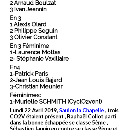
2 Arnaud Boulzat
3 Ivan Jeannin
En 3
1 Alexis Olard
2 Philippe Seguin
3 Olivier Constant
En 3 Féminime
1-Laurence Mottas
2- Stéphanie Vaxiliaire
En4
1-Patrick Paris
2-Jean Louis Bajard
3-Christian Meunier
Féminimes:
1-Murielle SCHMITH (CyclO2vent)
Lundi 22 Avril 2019,
Saulon la Chapelle
, trois
CO2V étaient présent , Raphaël Collot parti
dans la bonne échappée se classe 5ème ,
Sébastien Jannin en contre se classe 9ème et