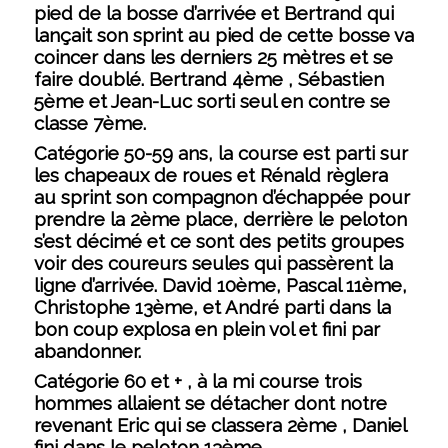
pied de la bosse d’arrivée et Bertrand qui
lançait son sprint au pied de cette bosse va
coincer dans les derniers 25 mètres et se
faire doublé. Bertrand 4ème , Sébastien
5ème et Jean-Luc sorti seul en contre se
classe 7ème.
Catégorie 50-59 ans, la course est parti sur
les chapeaux de roues et Rénald règlera
au sprint son compagnon d’échappée pour
prendre la 2ème place, derrière le peloton
s’est décimé et ce sont des petits groupes
voir des coureurs seules qui passèrent la
ligne d’arrivée. David 10ème, Pascal 11ème,
Christophe 13ème, et André parti dans la
bon coup explosa en plein vol et fini par
abandonner.
Catégorie 60 et + , à la mi course trois
hommes allaient se détacher dont notre
revenant Eric qui se classera 2ème , Daniel
fini dans le peloton 13ème.