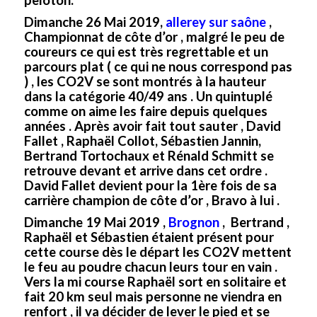
Dimanche 26 Mai 2019,
allerey sur saône
,
Championnat de côte d’or , malgré le peu de
coureurs ce qui est très regrettable et un
parcours plat ( ce qui ne nous correspond pas
) , les CO2V se sont montrés à la hauteur
dans la catégorie 40/49 ans . Un quintuplé
comme on aime les faire depuis quelques
années . Après avoir fait tout sauter , David
Fallet , Raphaël Collot, Sébastien Jannin,
Bertrand Tortochaux et Rénald Schmitt se
retrouve devant et arrive dans cet ordre .
David Fallet devient pour la 1ère fois de sa
carrière champion de côte d’or , Bravo à lui .
Dimanche 19 Mai 2019 ,
Brognon
, Bertrand ,
Raphaël et Sébastien étaient présent pour
cette course dès le départ les CO2V mettent
le feu au poudre chacun leurs tour en vain .
Vers la mi course Raphaël sort en solitaire et
fait 20 km seul mais personne ne viendra en
renfort , il va décider de lever le pied et se