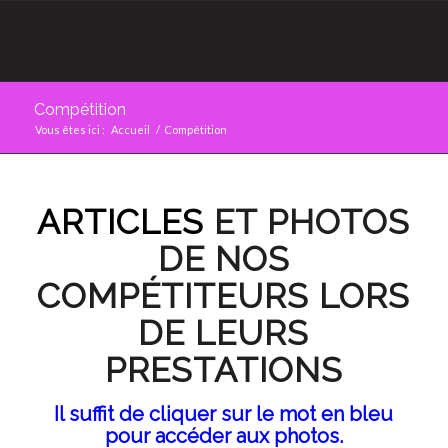
Compétition
Vous êtes ici :
Accueil
/
Compétition
ARTICLES
ET PHOTOS
DE NOS
COMPÉTITEURS LORS
DE LEURS
PRESTATIONS
Il suffit de cliquer sur le mot en bleu
pour accéder aux photos.