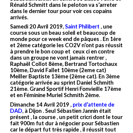
Rénald Schmitt dans le peloton va s’arreter
dans le dernier tour pour voir ces copains
arrivés.
Samedi 20 Avril 2019,
Saint Philibert
,
une
course sous un beau soleil et beaucoup de
monde pour ce week end de pâques . En 1ère
et 2ème catégorie les CO2V n’ont pas réussit
à prendre le bon coup et ceux ci en contre
dans un groupe ne vont jamais rentrer ,
Raphaël Collot 8ème, Bertrand Tortochaux
10ème, David Fallet 10ème (2eme cat)
Meiller Baptiste 13ème (2ème cat). En 3ème
catégorie arrivée au sprint Daniel Schmith
21ème. Grand Sportif Henri Fonvieille 17ème
et en Féminine Muriel Schmith 2ème.
Dimanche 14 Avril 2019 ,
prix d’attente de
DAD
, à Dijon . Seul Sébastien Jannin était
présent , la course , un petit cricri dont le tour
fait 900m fut dur à négocier pour Sébastien
car le départ fut très rapide , il réussit tout