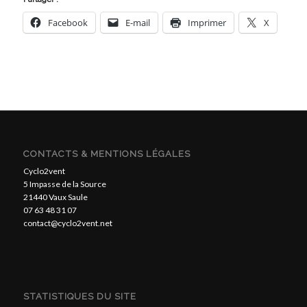
Facebook
E-mail
Imprimer
X
CONTACTS & MENTIONS LÉGALES
Cyclo2vent
5 Impasse de la Source
21440 Vaux Saule
07 63 48 31 07
contact@cyclo2vent.net
STATISTIQUES DU SITE