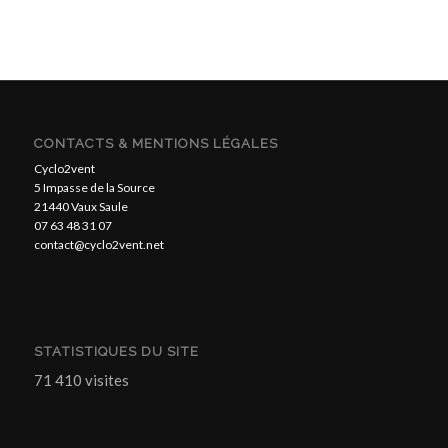
CONTACTS & MENTIONS LÉGALES
Cyclo2vent
5 Impasse de la Source
21440 Vaux Saule
07 63 48 31 07
contact@cyclo2vent.net
STATISTIQUES DU SITE
71 410 visites