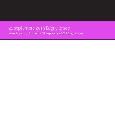
21 septembre 2019 Bligny le sec
Vous êtes ici :
Accueil
/
21 septembre 2019 Bligny le sec