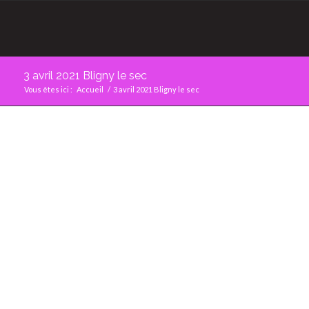
3 avril 2021 Bligny le sec
Vous êtes ici :
Accueil
/
3 avril 2021 Bligny le sec