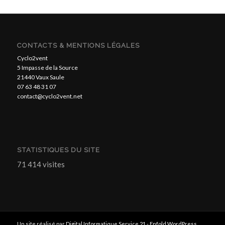
CONTACTS & MENTIONS LÉGALES
Cyclo2vent
5 Impasse de la Source
21440 Vaux Saule
07 63 48 31 07
contact@cyclo2vent.net
STATISTIQUES DU SITE
71 414 visites
Un site réalisé par
Digital Informatique Service 21
-
Enfold WordPress