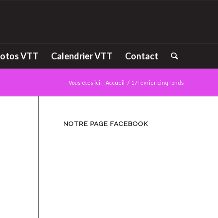
otos VTT
Calendrier VTT
Contact
Vous êtes ici :
Accueil
/
17 février cinq fonds
NOTRE PAGE FACEBOOK