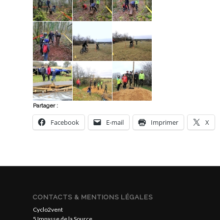
Partager :
Facebook
E-mail
Imprimer
X
CONTACTS & MENTIONS LÉGALES
Cyclo2vent
5 Impasse de la Source