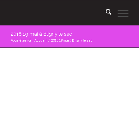
2018 19 mai à Bligny le sec
Vous êtes ici :
Accueil
/
2018 19 mai à Bligny le sec