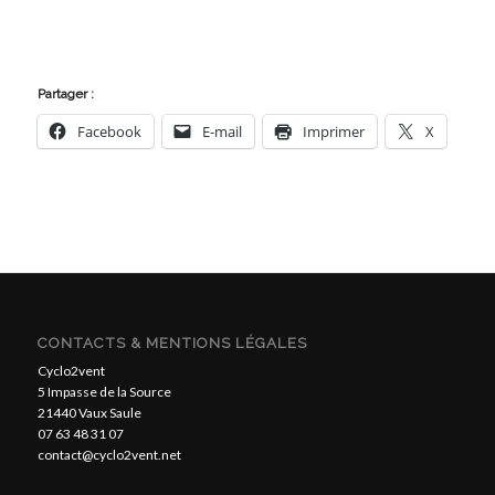
Partager :
Facebook
E-mail
Imprimer
X
CONTACTS & MENTIONS LÉGALES
Cyclo2vent
5 Impasse de la Source
21440 Vaux Saule
07 63 48 31 07
contact@cyclo2vent.net