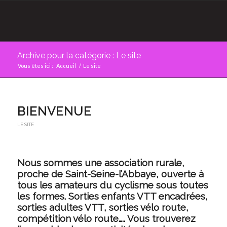
Archive pour la catégorie : Le site
Vous êtes ici :
Accueil
/
Le site
BIENVENUE
LE SITE
Nous sommes une association rurale,
proche de Saint-Seine-l’Abbaye, ouverte à
tous les amateurs du cyclisme sous toutes
les formes. Sorties enfants VTT encadrées,
sorties adultes VTT, sorties vélo route,
compétition vélo route….. Vous trouverez