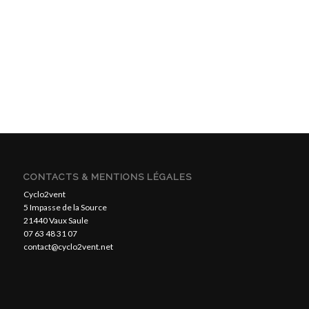
CONTACTS & MENTIONS LÉGALES
Cyclo2vent
5 Impasse de la Source
21440 Vaux Saule
07 63 48 31 07
contact@cyclo2vent.net