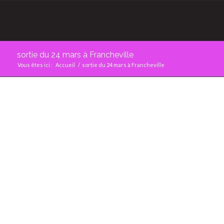
sortie du 24 mars à Francheville
Vous êtes ici :
Accueil
/
sortie du 24 mars à Francheville